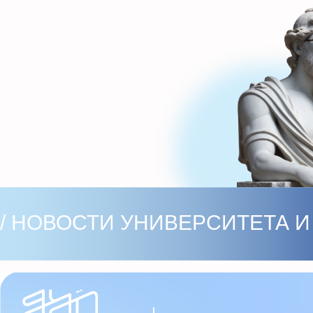
/ НОВОСТИ УНИВЕРСИТЕТА И НО
Главная
Библиотека курсов
Расписание
Факультеты
Встречи
АктивХаб
Лига Событий
Партнерство