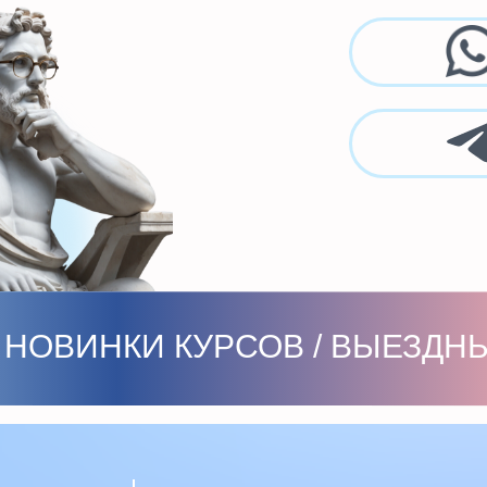
ВИНКИ КУРСОВ / ВЫЕЗДНЫЕ ШКО
Правовая информация
По
Лицензия
duo
Аккредитация
Образец договора
Образец заявления
Мы
Главный кампус
ЧУ СОШ Олимп-Плюс,