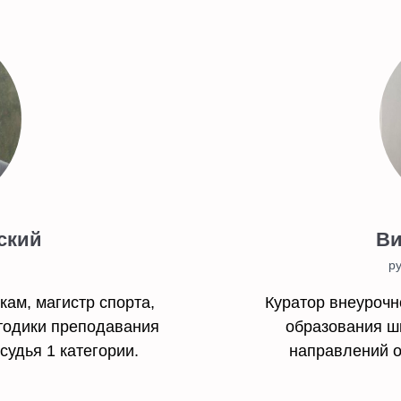
ский
Ви
р
кам, магистр спорта,
Куратор внеурочн
тодики преподавания
образования ш
УПИТЬ?
удья 1 категории.
направлений о
и подписку