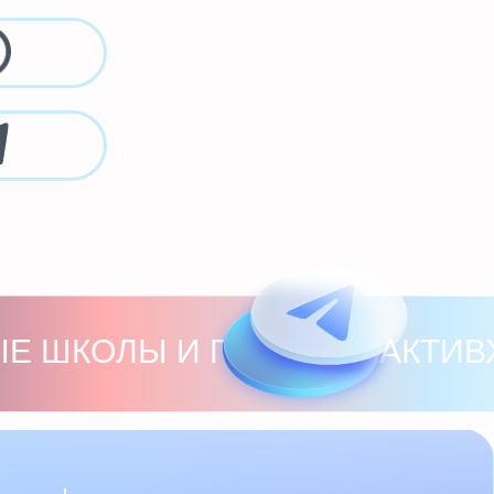
ЛЫ И ПРОЕКТЫ АКТИВХАБ / КОНК
ддержка
@olimp-plus.ru
 в соцсетях