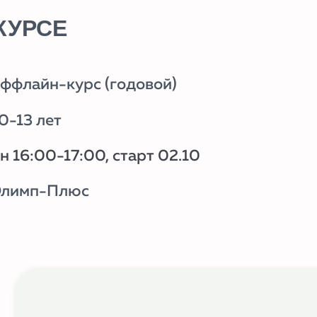
рс (годовой)
:00, старт 02.10
юс