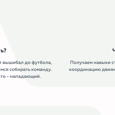
ть?
т вышибал до футбола,
Получаем навыки ст
имся собирать команду.
координацию движен
кто - нападающий.