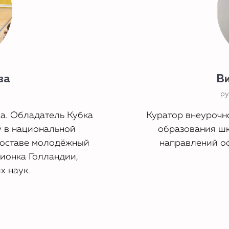
ва
Ви
ру
а. Обладатель Кубка
Куратор внеурочн
 в национальной
образования ш
УПИТЬ?
составе молодёжный
направлений о
пионка Голландии,
и подписку
х наук.
ный кабинет
студента