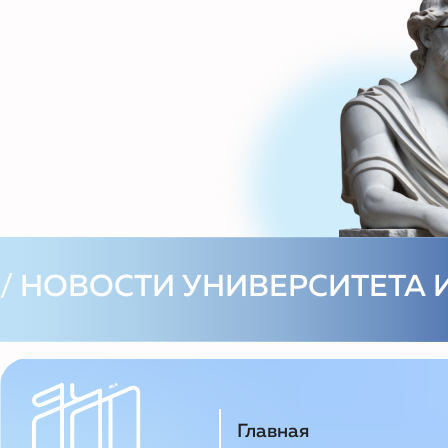
Главная
Библиотека курсов
Расписание
Факультеты
Встречи
АктивХаб
Лига Событий
Партнерство
Контакты
Пользовательское соглашение