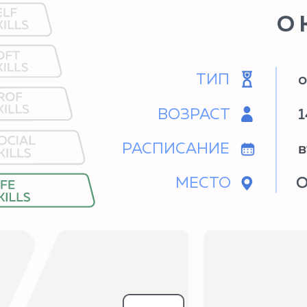
ТИП
офлайн-кру
ВОЗРАСТ
14+ лет
РАСПИСАНИЕ
вт, чт 17:00
МЕСТО
Олимп-Плюс