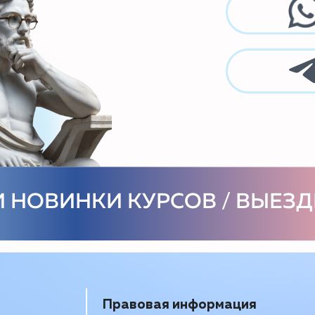
Правовая информация
По
Лицензия
du
Аккредитация
Образец договора
Образец заявления
Мы
Главный кампус
ЧУ СОШ Олимп-Плюс,
Рублевское шоссе, 121