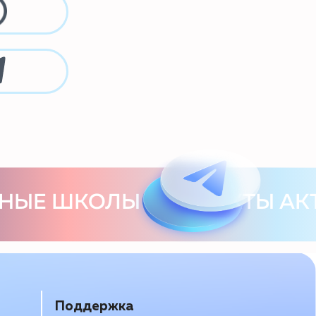
ддержка
o@olimp-plus.ru
 в соцсетях