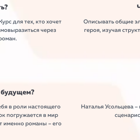
ть?
урс для тех, кто хочет
Описывать общие эл
амовыразиться через
героя, изучая стру
роман.
в будущем?
ебя в роли настоящего
Наталья Усольцева –
ок погружается в мир
сценарис
т именно романы – его