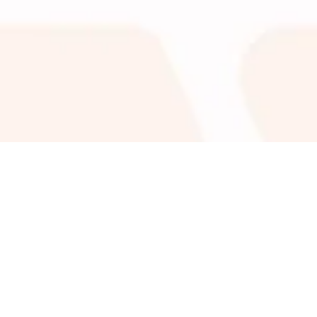
КАК ПОСТ
приобрест
войти в лич